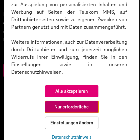
zur Ausspielung von personalisierten Inhalten und
Werbung auf Seiten der Telekom MMS, auf
KI wird der nächste große Treiber in der Digitalisierung
Drittanbieterseiten sowie zu eigenen Zwecken von
des Kundenservices sein. Wie wird dies umgesetzt
Partnern genutzt und mit Daten zusammengeführt.
und welche weiteren Smart Services setzen
Unternehmen ein? Werfen Sie einen Blick in unser
Weitere Informationen, auch zur Datenverarbeitung
Trendbook.
durch Drittanbieter und zum jederzeit möglichen
Widerrufs Ihrer Einwilligung, finden Sie in den
Einstellungen sowie in unseren
Zum Download
Datenschutzhinweisen.
Alle akzeptieren
Nur erforderliche
Einstellungen ändern
Datenschutzhinweis