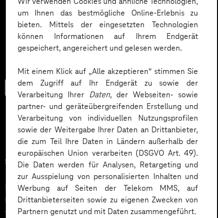
Wir verwenden Cookies und ähnliche Technologien,
um Ihnen das bestmögliche Online-Erlebnis zu
bieten. Mittels der eingesetzten Technologien
können Informationen auf Ihrem Endgerät
gespeichert, angereichert und gelesen werden.
Mit einem Klick auf „Alle akzeptieren“ stimmen Sie
dem Zugriff auf Ihr Endgerät zu sowie der
Studie
Verarbeitung Ihrer
Daten
, der Webseiten- sowie
partner- und geräteübergreifenden Erstellung und
Verarbeitung von individuellen Nutzungsprofilen
sowie der Weitergabe Ihrer Daten an Drittanbieter,
Digitale Transformation: Wo
die zum Teil Ihre Daten in Ländern außerhalb der
europäischen Union verarbeiten (DSGVO Art. 49).
stehen wir?
Die Daten werden für Analysen, Retargeting und
zur Ausspielung von personalisierten Inhalten und
Die aktuelle Lünendonk®-Studie zeigt, wie
Werbung auf Seiten der Telekom MMS, auf
Drittanbieterseiten sowie zu eigenen Zwecken von
Unternehmen aus dem DACH-Raum in Sachen Cloud
Partnern genutzt und mit Daten zusammengeführt.
Transformation, Data & Co. aufgestellt sind.