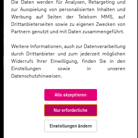
Mit KI die Gesundheit von
Die Daten werden für Analysen, Retargeting und
zur Ausspielung von personalisierten Inhalten und
Morgen gestalten.
Werbung auf Seiten der Telekom MMS, auf
Drittanbieterseiten sowie zu eigenen Zwecken von
Partnern genutzt und mit Daten zusammengeführt.
Neue Chancen für Gesundheitsfürsorge und
Prävention.
Weitere Informationen, auch zur Datenverarbeitung
durch Drittanbieter und zum jederzeit möglichen
Widerrufs Ihrer Einwilligung, finden Sie in den
Zum Download
Einstellungen sowie in unseren
Datenschutzhinweisen.
Alle akzeptieren
Nur erforderliche
Einstellungen ändern