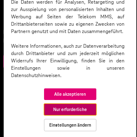
Mit KI die Gesundheit von
Die Daten werden für Analysen, Retargeting und
zur Ausspielung von personalisierten Inhalten und
Morgen gestalten.
Werbung auf Seiten der Telekom MMS, auf
Drittanbieterseiten sowie zu eigenen Zwecken von
Partnern genutzt und mit Daten zusammengeführt.
Neue Chancen für Gesundheitsfürsorge und
Prävention.
Weitere Informationen, auch zur Datenverarbeitung
durch Drittanbieter und zum jederzeit möglichen
Widerrufs Ihrer Einwilligung, finden Sie in den
Zum Download
Einstellungen sowie in unseren
Datenschutzhinweisen.
Alle akzeptieren
Nur erforderliche
Einstellungen ändern