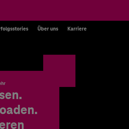
rfolgsstories
Über uns
Karriere
ehr
sen.
oaden.
ieren