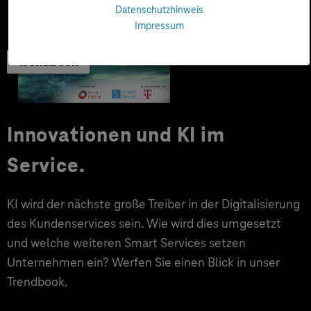
Datenschutzhinweis
Impressum
Trendbook
Innovationen und KI im
Service.
KI wird der nächste große Treiber in der Digitalisierung
des Kundenservices sein. Wie wird dies umgesetzt
und welche weiteren Smart Services setzen
Unternehmen ein? Werfen Sie einen Blick in unser
Trendbook.