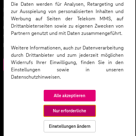
Die Daten werden für Analysen, Retargeting und
Datenschutz in KI-Projekten leicht gemacht:
zur Ausspielung von personalisierten Inhalten und
Entdecken Sie 10 entscheidende Schritte, um
Werbung auf Seiten der Telekom MMS, auf
Drittanbieterseiten sowie zu eigenen Zwecken von
rechtliche Anforderungen zu erfüllen, Vertrauen zu
Partnern genutzt und mit Daten zusammengeführt.
stärken und Innovation sicher zu gestalten – inklusive
praktischer Checkliste zum Download.
Weitere Informationen, auch zur Datenverarbeitung
durch Drittanbieter und zum jederzeit möglichen
Widerrufs Ihrer Einwilligung, finden Sie in den
Zum Download
Einstellungen sowie in unseren
Datenschutzhinweisen.
Alle akzeptieren
Nur erforderliche
Einstellungen ändern