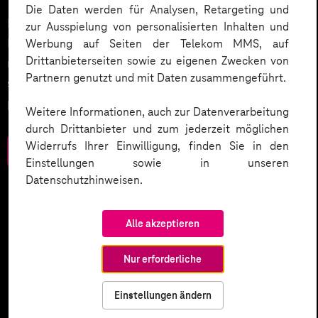
Die Daten werden für Analysen, Retargeting und
Datenschutz in KI-Projekten leicht gemacht:
zur Ausspielung von personalisierten Inhalten und
Entdecken Sie 10 entscheidende Schritte, um
Werbung auf Seiten der Telekom MMS, auf
Drittanbieterseiten sowie zu eigenen Zwecken von
rechtliche Anforderungen zu erfüllen, Vertrauen zu
Partnern genutzt und mit Daten zusammengeführt.
stärken und Innovation sicher zu gestalten – inklusive
praktischer Checkliste zum Download.
Weitere Informationen, auch zur Datenverarbeitung
durch Drittanbieter und zum jederzeit möglichen
Widerrufs Ihrer Einwilligung, finden Sie in den
Zum Download
Einstellungen sowie in unseren
Datenschutzhinweisen.
Alle akzeptieren
Nur erforderliche
Einstellungen ändern