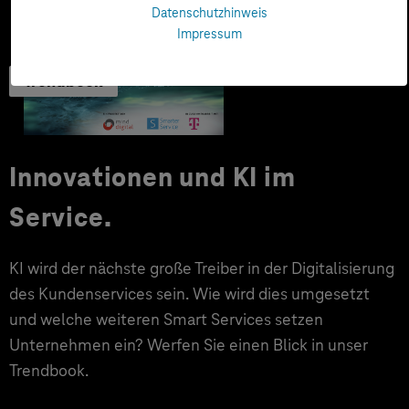
Datenschutzhinweis
Impressum
Trendbook
Innovationen und KI im
Service.
KI wird der nächste große Treiber in der Digitalisierung
des Kundenservices sein. Wie wird dies umgesetzt
und welche weiteren Smart Services setzen
Unternehmen ein? Werfen Sie einen Blick in unser
Trendbook.