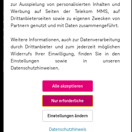
zur Ausspielung von personalisierten Inhalten und
Werbung auf Seiten der Telekom MMS, auf
KI wird der nächste große Treiber in der Digitalisierung
Drittanbieterseiten sowie zu eigenen Zwecken von
des Kundenservices sein. Wie wird dies umgesetzt
Partnern genutzt und mit Daten zusammengeführt.
und welche weiteren Smart Services setzen
Unternehmen ein? Werfen Sie einen Blick in unser
Weitere Informationen, auch zur Datenverarbeitung
Trendbook.
durch Drittanbieter und zum jederzeit möglichen
Widerrufs Ihrer Einwilligung, finden Sie in den
Einstellungen sowie in unseren
Zum Download
Datenschutzhinweisen.
Alle akzeptieren
Nur erforderliche
Einstellungen ändern
Datenschutzhinweis