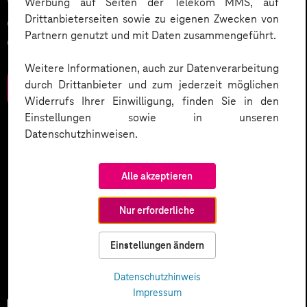
Wer komplexe Prozesse digitalisieren will, braucht
Werbung auf Seiten der Telekom MMS, auf
Drittanbieterseiten sowie zu eigenen Zwecken von
einen Plan. Wir haben Strategien zusammengestellt,
Partnern genutzt und mit Daten zusammengeführt.
die Sie wettbewerbsstark machen.
Weitere Informationen, auch zur Datenverarbeitung
durch Drittanbieter und zum jederzeit möglichen
Zum Download
Widerrufs Ihrer Einwilligung, finden Sie in den
Einstellungen sowie in unseren
Datenschutzhinweisen.
Alle akzeptieren
Nur erforderliche
Einstellungen ändern
Datenschutzhinweis
Impressum