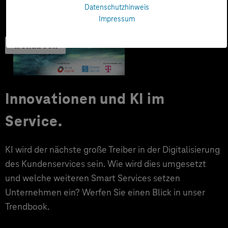
Datenschutzhinweis
Impressum
Trendbook
Innovationen und KI im
Service.
KI wird der nächste große Treiber in der Digitalisierung
des Kundenservices sein. Wie wird dies umgesetzt
und welche weiteren Smart Services setzen
Unternehmen ein? Werfen Sie einen Blick in unser
Trendbook.