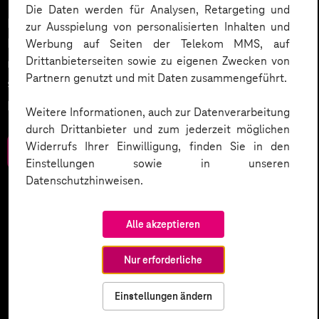
Die Daten werden für Analysen, Retargeting und
Datenschutz in KI-Projekten leicht gemacht:
zur Ausspielung von personalisierten Inhalten und
Entdecken Sie 10 entscheidende Schritte, um
Werbung auf Seiten der Telekom MMS, auf
Drittanbieterseiten sowie zu eigenen Zwecken von
rechtliche Anforderungen zu erfüllen, Vertrauen zu
Partnern genutzt und mit Daten zusammengeführt.
stärken und Innovation sicher zu gestalten – inklusive
praktischer Checkliste zum Download.
Weitere Informationen, auch zur Datenverarbeitung
durch Drittanbieter und zum jederzeit möglichen
Widerrufs Ihrer Einwilligung, finden Sie in den
Zum Download
Einstellungen sowie in unseren
Datenschutzhinweisen.
Alle akzeptieren
Nur erforderliche
Einstellungen ändern