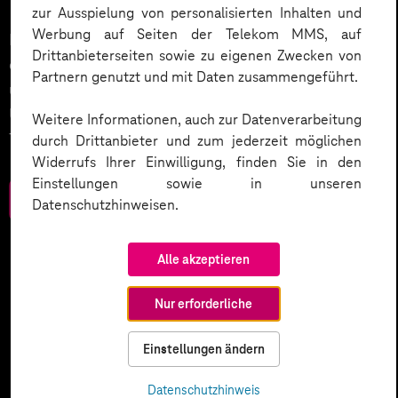
zur Ausspielung von personalisierten Inhalten und
Werbung auf Seiten der Telekom MMS, auf
KI wird der nächste große Treiber in der Digitalisierung
Drittanbieterseiten sowie zu eigenen Zwecken von
des Kundenservices sein. Wie wird dies umgesetzt
Partnern genutzt und mit Daten zusammengeführt.
und welche weiteren Smart Services setzen
Unternehmen ein? Werfen Sie einen Blick in unser
Weitere Informationen, auch zur Datenverarbeitung
Trendbook.
durch Drittanbieter und zum jederzeit möglichen
Widerrufs Ihrer Einwilligung, finden Sie in den
Einstellungen sowie in unseren
Zum Download
Datenschutzhinweisen.
Alle akzeptieren
Nur erforderliche
Einstellungen ändern
Datenschutzhinweis