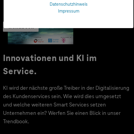
Datenschutzhinweis
Impressum
Trendbook
Innovationen und KI im
Service.
KI wird der nächste große Treiber in der Digitalisierung
des Kundenservices sein. Wie wird dies umgesetzt
und welche weiteren Smart Services setzen
Unternehmen ein? Werfen Sie einen Blick in unser
Trendbook.