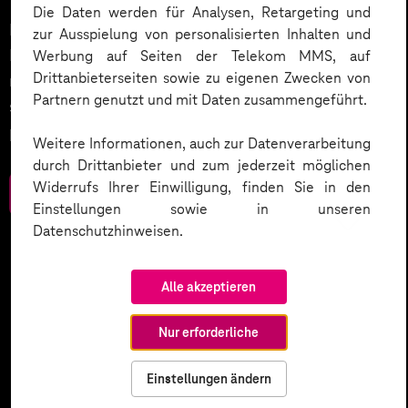
Die Daten werden für Analysen, Retargeting und
Datenschutz in KI-Projekten leicht gemacht:
zur Ausspielung von personalisierten Inhalten und
Entdecken Sie 10 entscheidende Schritte, um
Werbung auf Seiten der Telekom MMS, auf
Drittanbieterseiten sowie zu eigenen Zwecken von
rechtliche Anforderungen zu erfüllen, Vertrauen zu
Partnern genutzt und mit Daten zusammengeführt.
stärken und Innovation sicher zu gestalten – inklusive
praktischer Checkliste zum Download.
Weitere Informationen, auch zur Datenverarbeitung
durch Drittanbieter und zum jederzeit möglichen
Widerrufs Ihrer Einwilligung, finden Sie in den
Zum Download
Einstellungen sowie in unseren
Datenschutzhinweisen.
Alle akzeptieren
Nur erforderliche
Einstellungen ändern