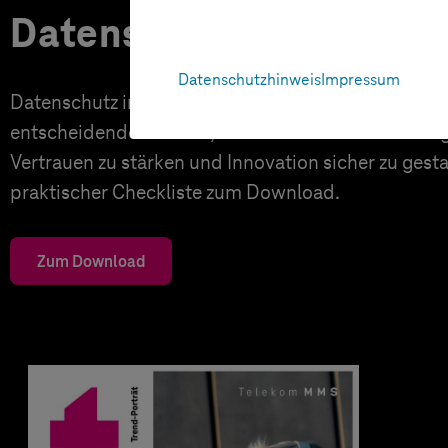
Datenschutz in KI-Proj
Datenschutzhinweis
Impressum
Datenschutz in KI-Projekten leicht gemacht: Entde
entscheidende Schritte, um rechtliche Anforderunge
Vertrauen zu stärken und Innovation sicher zu gesta
praktischer Checkliste zum Download.
Zum Download