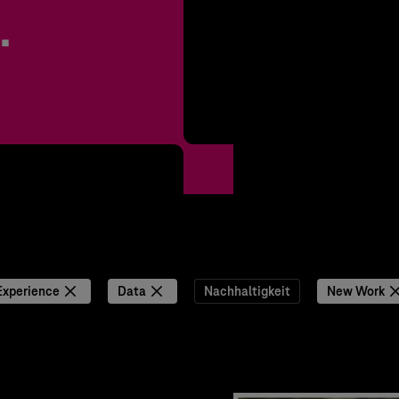
.
Experience
Data
Nachhaltigkeit
New Work