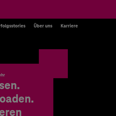
rfolgsstories
Über uns
Karriere
ehr
sen.
oaden.
ieren