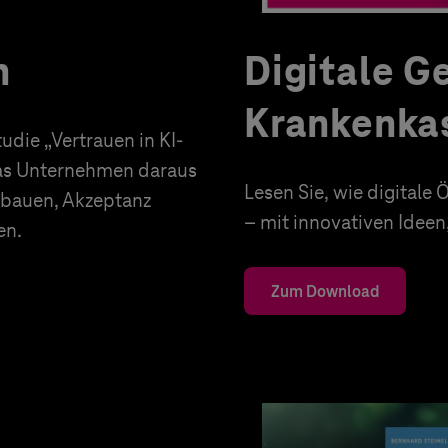
n
Digitale G
Krankenka
die „Vertrauen in KI-
was Unternehmen daraus
Lesen Sie, wie digital
ufbauen, Akzeptanz
– mit innovativen Idee
en.
Zum Download