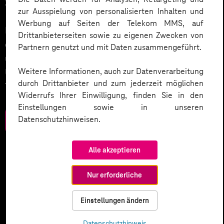
Service.
zur Ausspielung von personalisierten Inhalten und
Werbung auf Seiten der Telekom MMS, auf
KI wird der nächste große Treiber in der Digitalisierung
Drittanbieterseiten sowie zu eigenen Zwecken von
des Kundenservices sein. Wie wird dies umgesetzt
Partnern genutzt und mit Daten zusammengeführt.
und welche weiteren Smart Services setzen
Weitere Informationen, auch zur Datenverarbeitung
Unternehmen ein? Werfen Sie einen Blick in unser
durch Drittanbieter und zum jederzeit möglichen
Trendbook.
Widerrufs Ihrer Einwilligung, finden Sie in den
Einstellungen sowie in unseren
Datenschutzhinweisen.
Zum Download
Alle akzeptieren
Nur erforderliche
Einstellungen ändern
Datenschutzhinweis