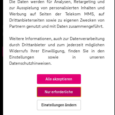
Mit KI die Gesundheit von
Die Daten werden für Analysen, Retargeting und
zur Ausspielung von personalisierten Inhalten und
Morgen gestalten.
Werbung auf Seiten der Telekom MMS, auf
Drittanbieterseiten sowie zu eigenen Zwecken von
Partnern genutzt und mit Daten zusammengeführt.
Neue Chancen für Gesundheitsfürsorge und
Prävention.
Weitere Informationen, auch zur Datenverarbeitung
durch Drittanbieter und zum jederzeit möglichen
Widerrufs Ihrer Einwilligung, finden Sie in den
Zum Download
Einstellungen sowie in unseren
Datenschutzhinweisen.
Alle akzeptieren
Nur erforderliche
Einstellungen ändern