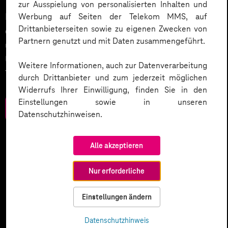
zur Ausspielung von personalisierten Inhalten und
KI wird der nächste große Treiber in der Digitalisierung
Werbung auf Seiten der Telekom MMS, auf
Drittanbieterseiten sowie zu eigenen Zwecken von
des Kundenservices sein. Wie wird dies umgesetzt
Partnern genutzt und mit Daten zusammengeführt.
und welche weiteren Smart Services setzen
Unternehmen ein? Werfen Sie einen Blick in unser
Weitere Informationen, auch zur Datenverarbeitung
Trendbook.
durch Drittanbieter und zum jederzeit möglichen
Widerrufs Ihrer Einwilligung, finden Sie in den
Einstellungen sowie in unseren
Zum Download
Datenschutzhinweisen.
Alle akzeptieren
Nur erforderliche
Einstellungen ändern
Datenschutzhinweis