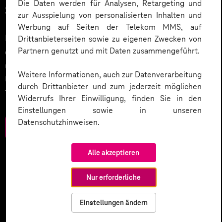
Die Daten werden für Analysen, Retargeting und
Service.
zur Ausspielung von personalisierten Inhalten und
Werbung auf Seiten der Telekom MMS, auf
KI wird der nächste große Treiber in der Digitalisierung
Drittanbieterseiten sowie zu eigenen Zwecken von
Partnern genutzt und mit Daten zusammengeführt.
des Kundenservices sein. Wie wird dies umgesetzt
und welche weiteren Smart Services setzen
Weitere Informationen, auch zur Datenverarbeitung
Unternehmen ein? Werfen Sie einen Blick in unser
durch Drittanbieter und zum jederzeit möglichen
Trendbook.
Widerrufs Ihrer Einwilligung, finden Sie in den
Einstellungen sowie in unseren
Datenschutzhinweisen.
Zum Download
Alle akzeptieren
Nur erforderliche
Einstellungen ändern