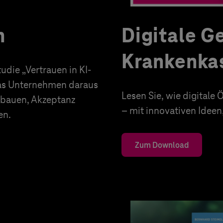
n
Digitale G
Krankenka
die „Vertrauen in KI-
was Unternehmen daraus
Lesen Sie, wie digital
ufbauen, Akzeptanz
– mit innovativen Idee
en.
Zum Download