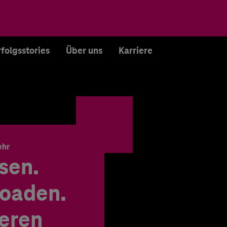
rfolgsstories
Über uns
Karriere
ehr
sen.
oaden.
ieren