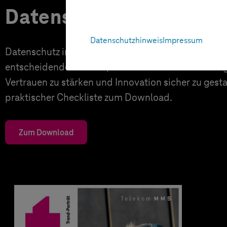
Datenschutz in KI-Proj
Datenschutzhinweis
Impressum
Datenschutz in KI-Projekten leicht gemacht: Entde
entscheidende Schritte, um rechtliche Anforderunge
Vertrauen zu stärken und Innovation sicher zu gesta
praktischer Checkliste zum Download.
Zum Download