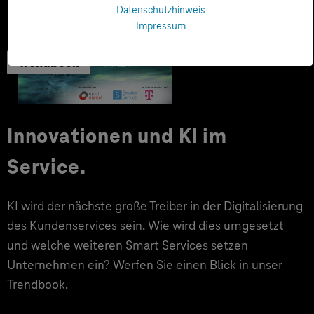
Datenschutzhinweis
Impressum
Trendbook
Innovationen und KI im
Service.
KI wird der nächste große Treiber in der Digitalisierung
des Kundenservices sein. Wie wird dies umgesetzt
und welche weiteren Smart Services setzen
Unternehmen ein? Werfen Sie einen Blick in unser
Trendbook.