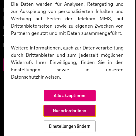
Die Daten werden für Analysen, Retargeting und
Datenschutz in KI-Projekten leicht gemacht:
zur Ausspielung von personalisierten Inhalten und
Entdecken Sie 10 entscheidende Schritte, um
Werbung auf Seiten der Telekom MMS, auf
Drittanbieterseiten sowie zu eigenen Zwecken von
rechtliche Anforderungen zu erfüllen, Vertrauen zu
Partnern genutzt und mit Daten zusammengeführt.
stärken und Innovation sicher zu gestalten – inklusive
praktischer Checkliste zum Download.
Weitere Informationen, auch zur Datenverarbeitung
durch Drittanbieter und zum jederzeit möglichen
Widerrufs Ihrer Einwilligung, finden Sie in den
Zum Download
Einstellungen sowie in unseren
Datenschutzhinweisen.
Alle akzeptieren
Nur erforderliche
Einstellungen ändern