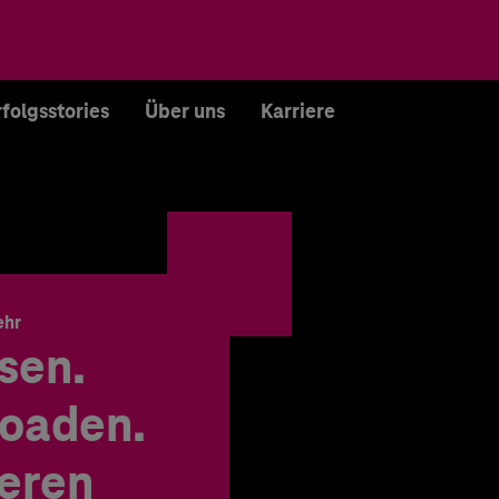
rfolgsstories
Über uns
Karriere
ehr
sen.
oaden.
ieren