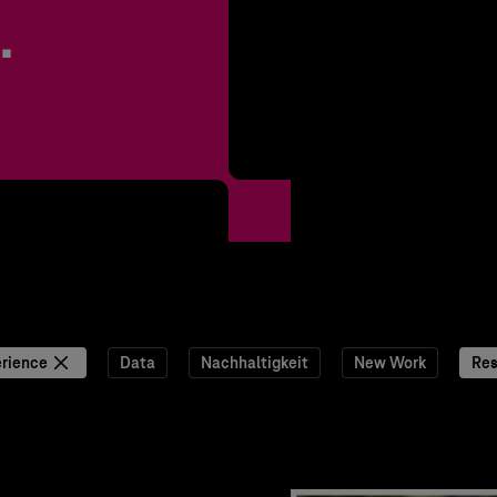
.
rience
Data
Nachhaltigkeit
New Work
Res