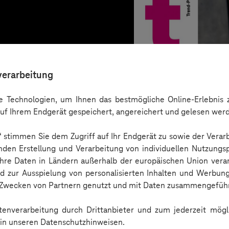
verarbeitung
 Technologien, um Ihnen das bestmögliche Online-Erlebnis z
uf Ihrem Endgerät gespeichert, angereichert und gelesen wer
n“ stimmen Sie dem Zugriff auf Ihr Endgerät zu sowie der Verar
nden Erstellung und Verarbeitung von individuellen Nutzungsp
 Ihre Daten in Ländern außerhalb der europäischen Union ver
nd zur Ausspielung von personalisierten Inhalten und Werbu
Trend-Porträt
n Zwecken von Partnern genutzt und mit Daten zusammengeführ
enverarbeitung durch Drittanbieter und zum jederzeit mögli
e in unseren Datenschutzhinweisen.