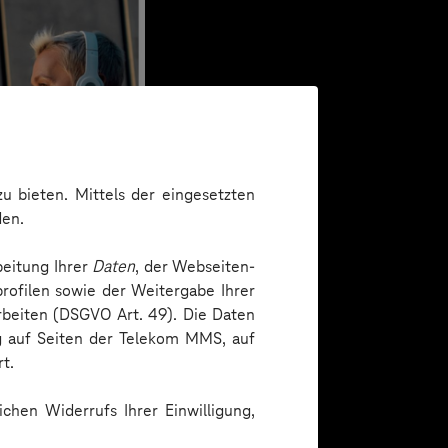
u bieten. Mittels der eingesetzten
den.
beitung Ihrer
Daten
, der Webseiten-
rofilen sowie der Weitergabe Ihrer
arbeiten (DSGVO Art. 49). Die Daten
ng auf Seiten der Telekom MMS, auf
t.
chen Widerrufs Ihrer Einwilligung,