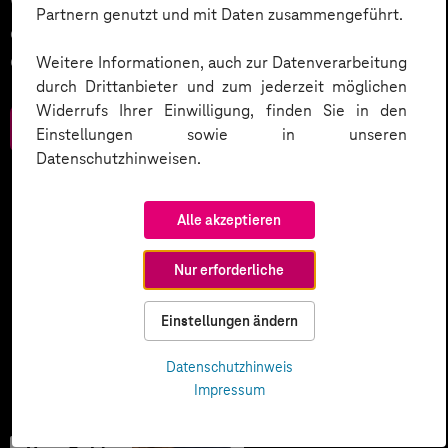
Wer komplexe Prozesse digitalisieren will, braucht
Partnern genutzt und mit Daten zusammengeführt.
einen Plan. Wir haben Strategien zusammengestellt,
die Sie wettbewerbsstark machen.
Weitere Informationen, auch zur Datenverarbeitung
durch Drittanbieter und zum jederzeit möglichen
Widerrufs Ihrer Einwilligung, finden Sie in den
Zum Download
Einstellungen sowie in unseren
Datenschutzhinweisen.
Alle akzeptieren
Nur erforderliche
Einstellungen ändern
Datenschutzhinweis
Impressum