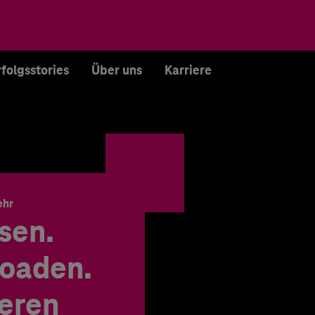
rfolgsstories
Über uns
Karriere
ehr
sen.
oaden.
ieren