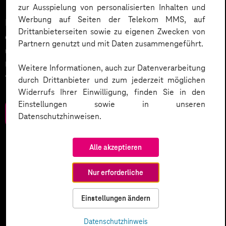
zur Ausspielung von personalisierten Inhalten und
Werbung auf Seiten der Telekom MMS, auf
KI wird der nächste große Treiber in der Digitalisierung
Drittanbieterseiten sowie zu eigenen Zwecken von
des Kundenservices sein. Wie wird dies umgesetzt
Partnern genutzt und mit Daten zusammengeführt.
und welche weiteren Smart Services setzen
Unternehmen ein? Werfen Sie einen Blick in unser
Weitere Informationen, auch zur Datenverarbeitung
Trendbook.
durch Drittanbieter und zum jederzeit möglichen
Widerrufs Ihrer Einwilligung, finden Sie in den
Einstellungen sowie in unseren
Zum Download
Datenschutzhinweisen.
Alle akzeptieren
Nur erforderliche
Einstellungen ändern
Datenschutzhinweis