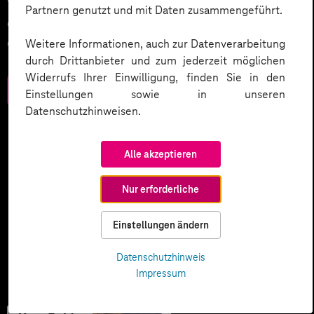
Wer komplexe Prozesse digitalisieren will, braucht
Partnern genutzt und mit Daten zusammengeführt.
einen Plan. Wir haben Strategien zusammengestellt,
die Sie wettbewerbsstark machen.
Weitere Informationen, auch zur Datenverarbeitung
durch Drittanbieter und zum jederzeit möglichen
Widerrufs Ihrer Einwilligung, finden Sie in den
Zum Download
Einstellungen sowie in unseren
Datenschutzhinweisen.
Alle akzeptieren
Nur erforderliche
Einstellungen ändern
Datenschutzhinweis
Impressum