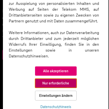
zur Ausspielung von personalisierten Inhalten und
Werbung auf Seiten der Telekom MMS, auf
KI wird der nächste große Treiber in der Digitalisierung
Drittanbieterseiten sowie zu eigenen Zwecken von
des Kundenservices sein. Wie wird dies umgesetzt
Partnern genutzt und mit Daten zusammengeführt.
und welche weiteren Smart Services setzen
Unternehmen ein? Werfen Sie einen Blick in unser
Weitere Informationen, auch zur Datenverarbeitung
Trendbook.
durch Drittanbieter und zum jederzeit möglichen
Widerrufs Ihrer Einwilligung, finden Sie in den
Einstellungen sowie in unseren
Zum Download
Datenschutzhinweisen.
Alle akzeptieren
Nur erforderliche
Einstellungen ändern
Datenschutzhinweis