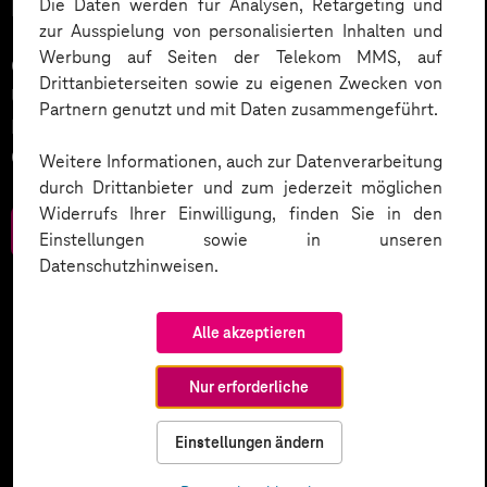
reifer, desto besser.
Die Daten werden für Analysen, Retargeting und
zur Ausspielung von personalisierten Inhalten und
Werbung auf Seiten der Telekom MMS, auf
Gelungenes Customer 360-Management erleichtert
Drittanbieterseiten sowie zu eigenen Zwecken von
Unternehmensprozesse & den Kundenkontakt. Unser
Partnern genutzt und mit Daten zusammengeführt.
Reifegradmodell identifiziert Ihren
Optimierungsbedarf.
Weitere Informationen, auch zur Datenverarbeitung
durch Drittanbieter und zum jederzeit möglichen
Widerrufs Ihrer Einwilligung, finden Sie in den
Zum Download
Einstellungen sowie in unseren
Datenschutzhinweisen.
Alle akzeptieren
Nur erforderliche
Einstellungen ändern