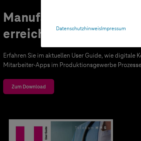
Manufacturing: Den M
Datenschutzhinweis
Impressum
erreichen
Erfahren Sie im aktuellen User Guide, wie digital
Mitarbeiter-Apps im Produktionsgewerbe Prozesse
Zum Download