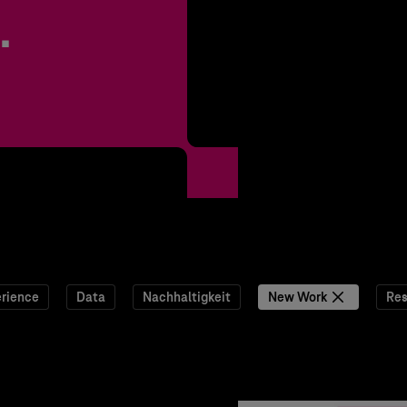
.
rience
Data
Nachhaltigkeit
New Work
Res