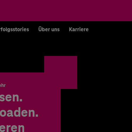
rfolgsstories
Über uns
Karriere
ehr
sen.
oaden.
ieren