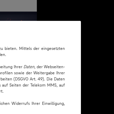
u bieten. Mittels der eingesetzten
den.
beitung Ihrer
Daten
, der Webseiten-
rofilen sowie der Weitergabe Ihrer
arbeiten (DSGVO Art. 49). Die Daten
ng auf Seiten der Telekom MMS, auf
t.
chen Widerrufs Ihrer Einwilligung,