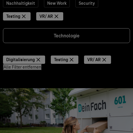
Nachhaltigkeit
New Work
Security
Testing
VR/ AR
Technologie
Digitalisierung
Testing
VR/ AR
Alle Filter entfernen