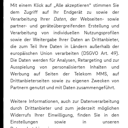
Seh- und Höreinschränkungen, Personen mit
Lösung
Mit einem Klick auf „Alle akzeptieren“ stimmen Sie
eingeschränkter Mobilität oder kognitiver Defizite die
dem Zugriff auf Ihr Endgerät zu sowie der
An alle Bedürfnisse aller
angebotenen Lösungen ebenfalls nutzen können. Die
Verarbeitung Ihrer
Daten
, der Webseiten- sowie
Nutzergruppen denken
TK bat Telekom MMS um eine
Prüfung ihrer beiden
partner- und geräteübergreifenden Erstellung und
Verarbeitung von individuellen Nutzungsprofilen
Apps „TK Safe“ und „TK App“
, um herauszufinden,
sowie der Weitergabe Ihrer Daten an Drittanbieter,
Bei der Entwicklung barrierearmer Angebote kommt
wie diese in Hinblick auf die Barrierefreiheit in den
die zum Teil Ihre Daten in Ländern außerhalb der
es auf das kleinste Detail an, alle Möglichkeiten
unterschiedlichen Nutzerkreisen abschneiden.
europäischen Union verarbeiten (DSGVO Art. 49).
müssen durchdacht werden. Eine Schaltfläche etwa,
Die Daten werden für Analysen, Retargeting und zur
Mehr laden
die selbst für seheingeschränkte Menschen
Ausspielung von personalisierten Inhalten und
problemlos lesbar ist, lässt sich für eine Person mit
Werbung auf Seiten der Telekom MMS, auf
eingeschränkter Mobilität nicht betätigen. Und wenn
Drittanbieterseiten sowie zu eigenen Zwecken von
Partnern genutzt und mit Daten zusammengeführt.
dieses Problem behoben ist, erschließen sich
Beschriftung und Funktion möglicherweise einer
Nutzen
Weitere Informationen, auch zur Datenverarbeitung
anderen Person mit kognitiven Einschränkungen
durch Drittanbieter und zum jederzeit möglichen
Mehr als eine Prüfung: Konkrete
nicht. Es gibt also viele Anforderungen. Diese lassen
Widerrufs Ihrer Einwilligung, finden Sie in den
Hinweise für die Entwicklung
sich am besten im Rahmen einer
strukturierten
Einstellungen sowie in unseren