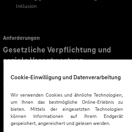
Inklusion
Anforderungen
Gesetzliche Verpflichtung und
soziale Verantwortung
Als Krankenkasse gehört die TK zu den Einrichtungen,
Cookie-Einwilligung und Datenverarbeitung
die aufgrund der gesetzlichen Vorgaben besonders auf
die
Umsetzung der Barrierefreiheit
in ihren
Wir verwenden Cookies und ähnliche Technologien,
Mehr laden
Angeboten achten müssen. Die Regelungen betreffen
um Ihnen das bestmögliche Online-Erlebnis zu
nämlich nicht nur Websites, sondern auch weitere
bieten. Mittels der eingesetzten Technologien
können Informationen auf Ihrem Endgerät
Softwareprodukte wie mobile Apps. Bei der
gespeichert, angereichert und gelesen werden.
Entwicklung ist darauf zu achten, dass Menschen mit