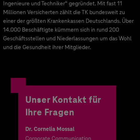
Ingenieure und Techniker“ gegründet. Mit fast 11
Prüfbericht zeigen den Verantwortlichen außerdem,
Millionen Versicherten zählt die TK bundesweit zu
wo der Handlungsbedarf am größten ist. Das
einer der größten Krankenkassen Deutschlands. Über
erleichtert die konkreten Planungen für die
14.000 Beschäftigte kümmern sich in rund 200
weiteren Zyklen der Entwicklung
. Im Endergebnis
Geschäftsstellen und Niederlassungen um das Wohl
werden die Apps der TK so kontinuierlich verbessert,
und die Gesundheit ihrer Mitglieder.
um die angestrebte Inklusion zu erreichen.
Unser Kontakt für
Ihre Fragen
Dr. Cornelia Mossal
Corporate Communication