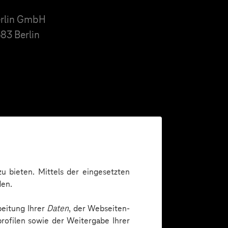
Berlin GmbH
683 Berlin
u bieten. Mittels der eingesetzten
hule im Werksviertel
den.
1 München
beitung Ihrer
Daten
, der Webseiten-
rofilen sowie der Weitergabe Ihrer