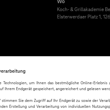
Wo
Koch- & Grillakademie 
Elsterwerdaer Platz 1, 12
verarbeitung
Wo
 Technologien, um Ihnen das bestmögliche Online-Erlebnis z
Grillviertel - Die Grillsc
uf Ihrem Endgerät gespeichert, angereichert und gelesen wer
Speicherstraße 10, 8167
n“ stimmen Sie dem Zugriff auf Ihr Endgerät zu sowie der Verar
nden Erstellung und Verarbeitung von individuellen Nutzungsp