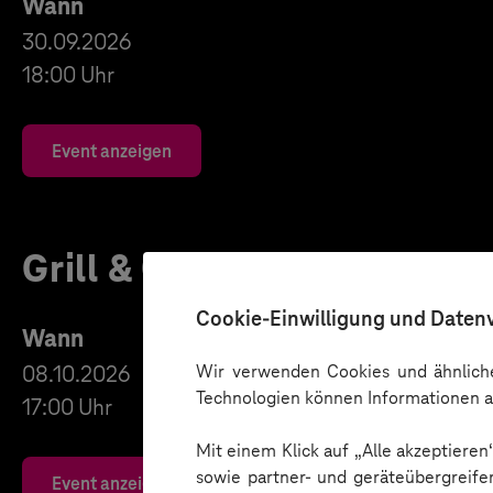
Wann
30.09.2026
18:00 Uhr
Event anzeigen
Grill & Connect München
Cookie-Einwilligung und Daten
Wann
Wir verwenden Cookies und ähnliche
08.10.2026
Technologien können Informationen a
17:00 Uhr
Mit einem Klick auf „Alle akzeptiere
sowie partner- und geräteübergreife
Event anzeigen