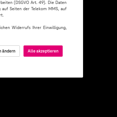
arbeiten (DSGVO Art. 49). Die Daten
ng auf Seiten der Telekom MMS, auf
t.
chen Widerrufs Ihrer Einwilligung,
n ändern
Alle akzeptieren