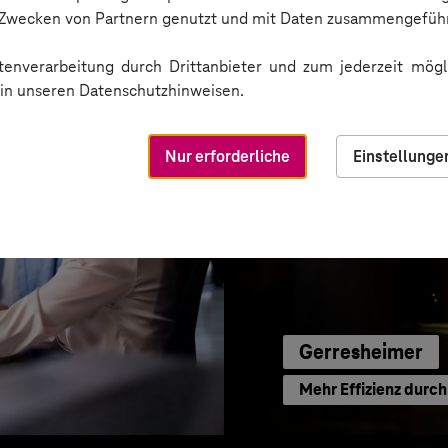
ode-Power
Inbound Marketing 
n Zwecken von Partnern genutzt und mit Daten zusammengeführ
enverarbeitung durch Drittanbieter und zum jederzeit mögli
e in unseren Datenschutzhinweisen.
Nur erforderliche
Einstellunge
Gerresheimer
Mehr Effizienz durc