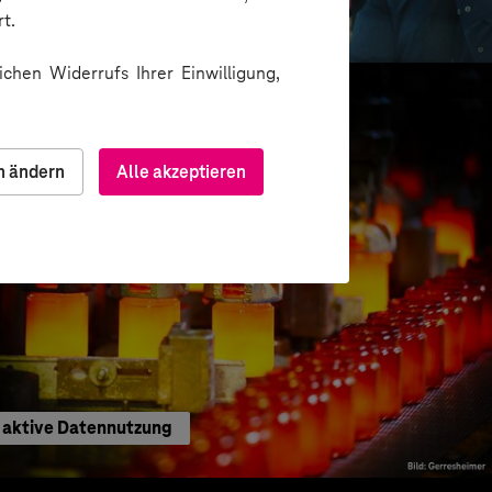
als Lead-Generator
t.
chen Widerrufs Ihrer Einwilligung,
n ändern
Alle akzeptieren
h aktive Datennutzung