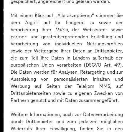
gespeichert, angereichert und gelesen werden.
pianissimo bis forte - eingesungen. Diese
Eine große Herausforderung war für alle
Oper neu erfinden
Aufzeichnungen dienten als Quelle, um eine
Projektbeteiligten, dass der Kontext der Oper noch
Mit einem Klick auf „Alle akzeptieren“ stimmen Sie
Gesangssynthese zu erzeugen. Trainiert wurden die
lange unklar war, der Uraufführungstermin jedoch
dem Zugriff auf Ihr Endgerät zu sowie der
Die Semperoper Dresden öffnet sich mit der
künstliche Stimme auf einem Telekom MMS-eignen
feststand.
Verarbeitung Ihrer
Daten
, der Webseiten- sowie
umjubelten ersten KI-Oper weltweit neuen
GPU-Cluster. Anschließend entwarfen die Data
partner- und geräteübergreifenden Erstellung und
Horizonten der Opernproduktion und wird damit zum
Verarbeitung von individuellen Nutzungsprofilen
Scientists von kling klang klong und Telekom MMS die
Trendsetter. Indem die Produktion KI mit
sowie der Weitergabe Ihrer Daten an Drittanbieter,
Architektur eines neuronalen Netzes, das Noten und
darstellender Kunst verbindet, schafft sie einen neuen
die zum Teil Ihre Daten in Ländern außerhalb der
Mehr laden
Texte aufnimmt und daraus einen Sound generiert.
europäischen Union verarbeiten (DSGVO Art. 49).
Interaktionsraum für modernste Hochtechnologie und
Der programmierte und trainierte Algorithmus textet,
Die Daten werden für Analysen, Retargeting und zur
klassische Opernelemente. Mit diesem Experiment
singt und komponiert nun eine Szene der Oper für
Ausspielung von personalisierten Inhalten und
spricht das Traditionshaus zusätzlich zum klassischen
jede Vorstellung neu. Telekom MMS hat für die
Werbung auf Seiten der Telekom MMS, auf
Opernpublikum eine jüngere, Technik-affine
Drittanbieterseiten sowie zu eigenen Zwecken von
Synthetisierung ein Frontend entwickelt, damit die
Zielgruppe an. Gleichzeitig erlangte die Premiere mit
Partnern genutzt und mit Daten zusammengeführt.
Audiofiles direkt von den Künstlern von Phase 7 und
zahlreichen Presseveröffentlichungen eine enorm
kling klang klong erzeugt werden können. In anderen
Über die Semperoper Dresden
Weitere Informationen, auch zur Datenverarbeitung
hohe mediale Aufmerksamkeit – in Deutschland und
Passagen der Oper, die von der KI gesungen werden,
durch Drittanbieter und zum jederzeit möglichen
darüber hinaus: „chasing waterfalls“ wird als nächstes
sind Text und Noten schon vorher bekannt.
Widerrufs Ihrer Einwilligung, finden Sie in den