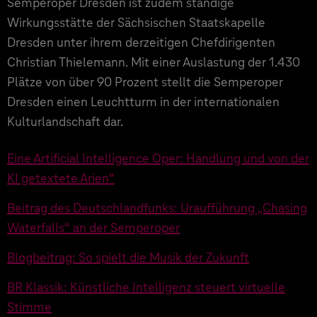
gekennzeichnet.
Semperoper Dresden ist zudem ständige
Wirkungsstätte der Sächsischen Staatskapelle
Dresden unter ihrem derzeitigen Chefdirigenten
Christian Thielemann. Mit einer Auslastung der 1.430
Plätze von über 90 Prozent stellt die Semperoper
Dresden einen Leuchtturm in der internationalen
Kulturlandschaft dar.
Eine Artificial Intelligence Oper: Handlung und von der
KI getextete Arien“
Beitrag des Deutschlandfunks: Uraufführung „Chasing
Waterfalls“ an der Semperoper
Blogbeitrag: So spielt die Musik der Zukunft
BR Klassik: Künstliche Intelligenz steuert virtuelle
Stimme