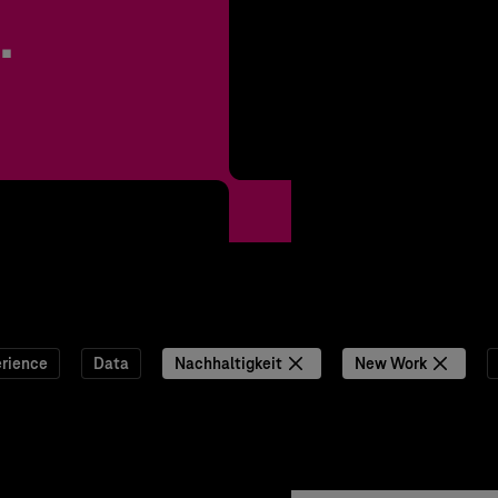
.
rience
Data
Nachhaltigkeit
New Work