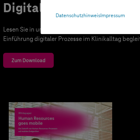
Digitales Upgrade in Kl
Datenschutzhinweis
Impressum
Lesen Sie in unserem User Guide, wie Sie Ihre Mita
Einführung digitaler Prozesse im Klinikalltag begle
Zum Download