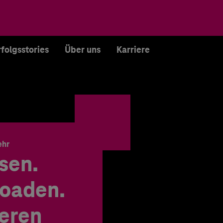
rfolgsstories
Über uns
Karriere
ehr
sen.
oaden.
ieren