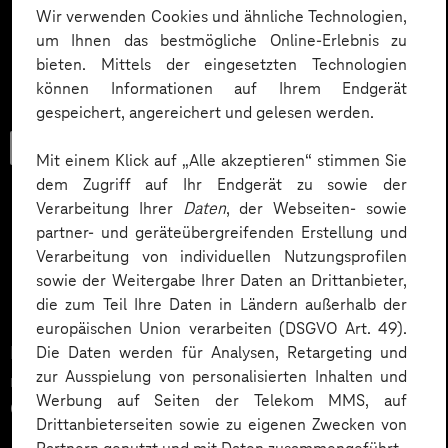
Wir verwenden Cookies und ähnliche Technologien,
um Ihnen das bestmögliche Online-Erlebnis zu
bieten. Mittels der eingesetzten Technologien
können Informationen auf Ihrem Endgerät
gespeichert, angereichert und gelesen werden.
Trendbook
Mit einem Klick auf „Alle akzeptieren“ stimmen Sie
dem Zugriff auf Ihr Endgerät zu sowie der
Verarbeitung Ihrer
Daten
, der Webseiten- sowie
partner- und geräteübergreifenden Erstellung und
Blitzschnell mit
Verarbeitung von individuellen Nutzungsprofilen
sowie der Weitergabe Ihrer Daten an Drittanbieter,
Hyperautomation.
die zum Teil Ihre Daten in Ländern außerhalb der
europäischen Union verarbeiten (DSGVO Art. 49).
Der Markt ändert sich ständig. Wie können Sie da
Die Daten werden für Analysen, Retargeting und
zur Ausspielung von personalisierten Inhalten und
mithalten? Hyperautomation beschleunigt
Werbung auf Seiten der Telekom MMS, auf
Geschäftsabläufe und gibt Ihnen eine Chance.
Drittanbieterseiten sowie zu eigenen Zwecken von