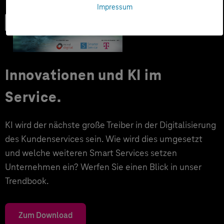
Impressum
Trendbook
Innovationen und KI im
Service.
KI wird der nächste große Treiber in der Digitalisierung
des Kundenservices sein. Wie wird dies umgesetzt
und welche weiteren Smart Services setzen
Unternehmen ein? Werfen Sie einen Blick in unser
Trendbook.
Zum Download