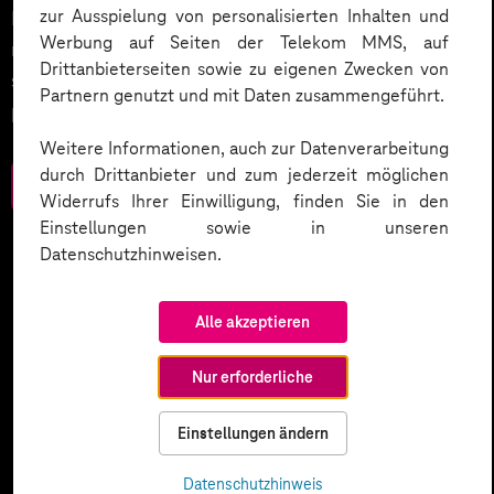
zur Ausspielung von personalisierten Inhalten und
Entdecken Sie 10 entscheidende Schritte, um
Werbung auf Seiten der Telekom MMS, auf
rechtliche Anforderungen zu erfüllen, Vertrauen zu
Drittanbieterseiten sowie zu eigenen Zwecken von
stärken und Innovation sicher zu gestalten – inklusive
Partnern genutzt und mit Daten zusammengeführt.
praktischer Checkliste zum Download.
Weitere Informationen, auch zur Datenverarbeitung
durch Drittanbieter und zum jederzeit möglichen
Zum Download
Widerrufs Ihrer Einwilligung, finden Sie in den
Einstellungen sowie in unseren
Datenschutzhinweisen.
Alle akzeptieren
Nur erforderliche
Einstellungen ändern
Datenschutzhinweis