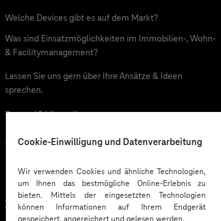
Welche Devices gibt es auf dem Markt?
Was sind Einsatzmöglichkeiten im Immobilien-, Wohn-
& Facilitymanagement?
Lassen Sie uns gern über Ihre Ansätze & Ideen
sprechen.
Dauer: 60 Min, online
Jetzt anfragen
Cookie-Einwilligung und Datenverarbeitung
Wir verwenden Cookies und ähnliche Technologien,
um Ihnen das bestmögliche Online-Erlebnis zu
bieten. Mittels der eingesetzten Technologien
XR Readiness Check
können Informationen auf Ihrem Endgerät
gespeichert, angereichert und gelesen werden.