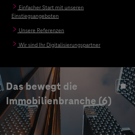
Einfacher Start mit unseren
Cyber-
Einstiegsangeboten
Cyber-Secu
Unsere Referenzen
Ihrer Digit
Gebäudeau
Wir sind Ihr Digitalisierungspartner
Das bewegt die
Immobilienbranche (6)