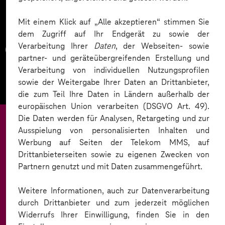
Mit einem Klick auf „Alle akzeptieren“ stimmen Sie
dem Zugriff auf Ihr Endgerät zu sowie der
Verarbeitung Ihrer
Daten
, der Webseiten- sowie
CRM Evaluierung
partner- und geräteübergreifenden Erstellung und
Verarbeitung von individuellen Nutzungsprofilen
sowie der Weitergabe Ihrer Daten an Drittanbieter,
die zum Teil Ihre Daten in Ländern außerhalb der
europäischen Union verarbeiten (DSGVO Art. 49).
Die Daten werden für Analysen, Retargeting und zur
Ausspielung von personalisierten Inhalten und
Werbung auf Seiten der Telekom MMS, auf
Drittanbieterseiten sowie zu eigenen Zwecken von
KI-Einsatz in der
Partnern genutzt und mit Daten zusammengeführt.
Immobilienbranche
Weitere Informationen, auch zur Datenverarbeitung
durch Drittanbieter und zum jederzeit möglichen
Erleben Sie, wie künstliche Intelligenz die
Widerrufs Ihrer Einwilligung, finden Sie in den
Immobilienwirtschaft verändert: Automatisierte