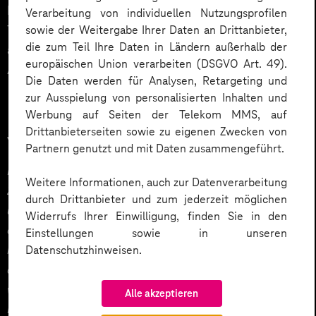
können Sie uns in diesem Feld auch schon konkrete
Verarbeitung von individuellen Nutzungsprofilen
Terminwünsche mitteilen. Nachdem Sie das Formular
sowie der Weitergabe Ihrer Daten an Drittanbieter,
die zum Teil Ihre Daten in Ländern außerhalb der
ausgefüllt haben, erhalten Sie eine Bestätigung Ihrer
europäischen Union verarbeiten (DSGVO Art. 49).
Anfrage per E-Mail.
Die Daten werden für Analysen, Retargeting und
zur Ausspielung von personalisierten Inhalten und
Werbung auf Seiten der Telekom MMS, auf
Jetzt Gespräch anfordern
Drittanbieterseiten sowie zu eigenen Zwecken von
Partnern genutzt und mit Daten zusammengeführt.
Mit Absenden dieses Formulars erklären Sie sich einverstanden, zum
Weitere Informationen, auch zur Datenverarbeitung
Zweck der Bearbeitung bzw. Beantwortung der von Ihnen
durch Drittanbieter und zum jederzeit möglichen
übermittelten Anfrage von Deutsche Telekom MMS GmbH per E-Mail
Widerrufs Ihrer Einwilligung, finden Sie in den
oder Telefon kontaktiert zu werden. Eine über diesen Zweck
Einstellungen sowie in unseren
Datenschutzhinweisen.
hinausgehende Verarbeitung Ihrer Daten findet ohne Ihre
ausdrückliche Einwilligung nicht statt. Sofern nicht anders vereinbart,
werden Ihre personenbezogenen Daten nach abschließender
Alle akzeptieren
Bearbeitung Ihres Anliegens gelöscht. Weitere Informationen können