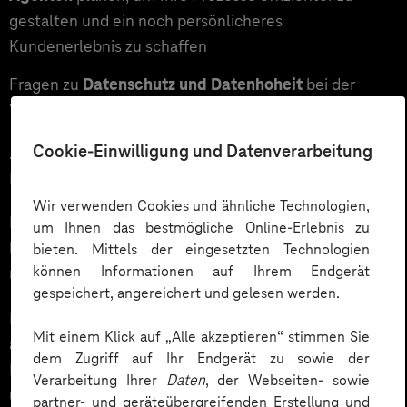
gestalten und ein noch persönlicheres
Kundenerlebnis zu schaffen
Fragen zu
Datenschutz und Datenhoheit
bei der
Verwendung von Cloud-Lösungen haben
Cookie-Einwilligung und Datenverarbeitung
...wir freuen uns auf Ihr Anliegen und das Gespräch mit
Ihnen.
Wir verwenden Cookies und ähnliche Technologien,
Fordern Sie über das nachfolgende Formular einen
um Ihnen das bestmögliche Online-Erlebnis zu
kostenfreien Gesprächstermin an und wir setzen uns
bieten. Mittels der eingesetzten Technologien
können Informationen auf Ihrem Endgerät
mit Ihnen in Verbindung.
gespeichert, angereichert und gelesen werden.
Möchten Sie uns vorab etwas mitteilen, z. B. Ihre
Mit einem Klick auf „Alle akzeptieren“ stimmen Sie
aktuell größte Herausforderung im Kundenservice?
dem Zugriff auf Ihr Endgerät zu sowie der
Dann nutzen Sie das Freitextfeld unten im Formular,
Verarbeitung Ihrer
Daten
, der Webseiten- sowie
um Ihre persönliche Nachricht zu hinterlassen. Gern
partner- und geräteübergreifenden Erstellung und