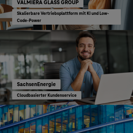
VALMIERA GLASS GROUP
Skalierbare Vertriebsplattform mit KI und Low-
Code-Power
SachsenEnergie
Cloudbasierter Kundenservice