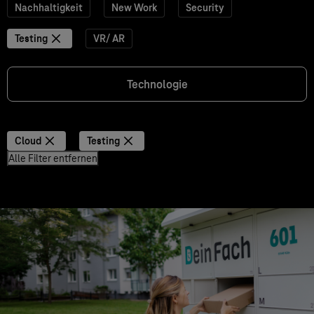
Nachhaltigkeit
New Work
Security
Testing
VR/ AR
Technologie
Cloud
Testing
Alle Filter entfernen