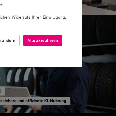
waltung
t.
chen Widerrufs Ihrer Einwilligung,
n ändern
Alle akzeptieren
H
e sichere und effiziente KI-Nutzung