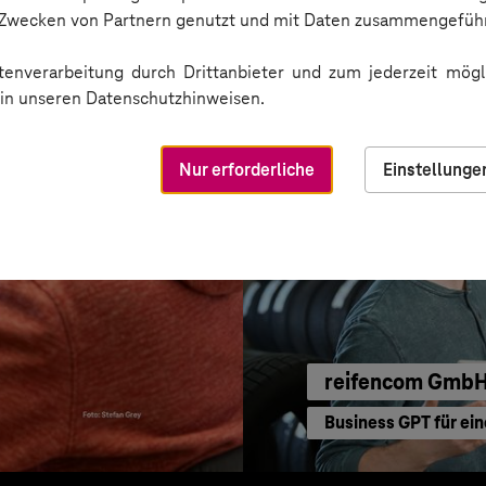
KI für moderne Ver
n Zwecken von Partnern genutzt und mit Daten zusammengeführ
enverarbeitung durch Drittanbieter und zum jederzeit mögli
e in unseren Datenschutzhinweisen.
Nur erforderliche
Einstellunge
reifencom Gmb
Business GPT für ein