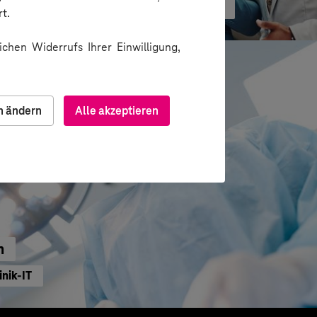
ormation durch gezielte Change-Begleitung
t.
chen Widerrufs Ihrer Einwilligung,
n ändern
Alle akzeptieren
n
inik-IT