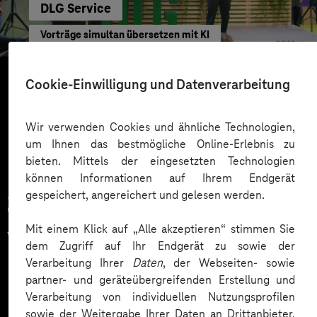
DLG Service
Vorträge simultan übersetzen mit KI
Cookie-Einwilligung und Datenverarbeitung
Mehr laden
Wir verwenden Cookies und ähnliche Technologien,
um Ihnen das bestmögliche Online-Erlebnis zu
bieten. Mittels der eingesetzten Technologien
können Informationen auf Ihrem Endgerät
gespeichert, angereichert und gelesen werden.
Zahlreiche Unternehmen
Mit einem Klick auf „Alle akzeptieren“ stimmen Sie
vertrauen auf unsere
dem Zugriff auf Ihr Endgerät zu sowie der
Expertise. Hier eine Auswahl:
Verarbeitung Ihrer
Daten
, der Webseiten- sowie
partner- und geräteübergreifenden Erstellung und
Verarbeitung von individuellen Nutzungsprofilen
sowie der Weitergabe Ihrer Daten an Drittanbieter,