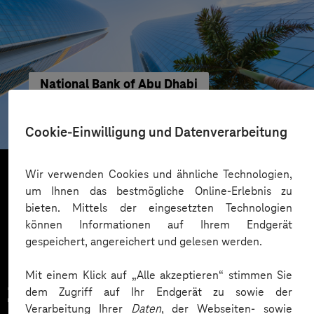
National Bank of Abu Dhabi
Maximale Softwarequalität für mobile
Bankanwendungen
Cookie-Einwilligung und Datenverarbeitung
Wir verwenden Cookies und ähnliche Technologien,
um Ihnen das bestmögliche Online-Erlebnis zu
Mehr laden
bieten. Mittels der eingesetzten Technologien
können Informationen auf Ihrem Endgerät
gespeichert, angereichert und gelesen werden.
Mit einem Klick auf „Alle akzeptieren“ stimmen Sie
Zahlreiche Unternehmen
dem Zugriff auf Ihr Endgerät zu sowie der
Verarbeitung Ihrer
Daten
, der Webseiten- sowie