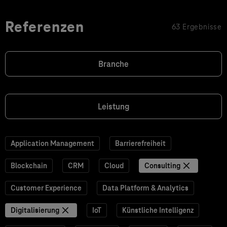
Referenzen
63 Ergebnisse
Branche
Leistung
Application Management
Barrierefreiheit
Blockchain
CRM
Cloud
Consulting
Customer Experience
Data Platform & Analytics
Digitalisierung
IoT
Künstliche Intelligenz