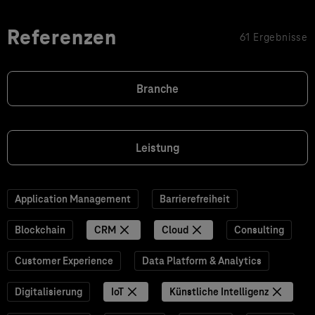
Referenzen
61 Ergebnisse
Branche
Leistung
Application Management
Barrierefreiheit
Blockchain
CRM
Cloud
Consulting
Customer Experience
Data Platform & Analytics
Digitalisierung
IoT
Künstliche Intelligenz