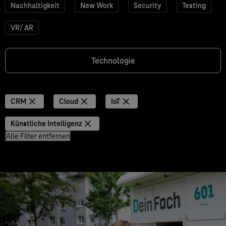
Nachhaltigkeit
New Work
Security
Testing
VR/ AR
Technologie
CRM
Cloud
IoT
Künstliche Intelligenz
Alle Filter entfernen