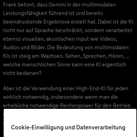
Frank betont, dass Gemini in der multimodalen
Leistungsfähigkeit führend ist und bereits
beeindruckende Ergebnisse erzielt hat. Dabei ist die KI
nicht nur auf Sprache beschränkt, sondern verarbeitet
ebenso visuellen, akustischen Input wie Videos,
Audios und Bilder. Die Bedeutung von multimodalen
KIs ist steig am Wachsen. Sehen, Sprechen, Hören, …
welche menschlichen Sinne kann eine KI eigentlich
nicht bedienen?
Aber ist die Verwendung einer High-End-KI für jeden
wirklich notwendig, insbesondere wenn man die
erhebliche notwendige Rechenpower für den Betrieb
der Anwendungen bedenkt. Gemini wurde daher in
drei Varianten klassifiziert: Ultra (für umfassende
Cookie-Einwilligung und Datenverarbeitung
Anwendungen), Pro (eine kleinere Variante) und Nano