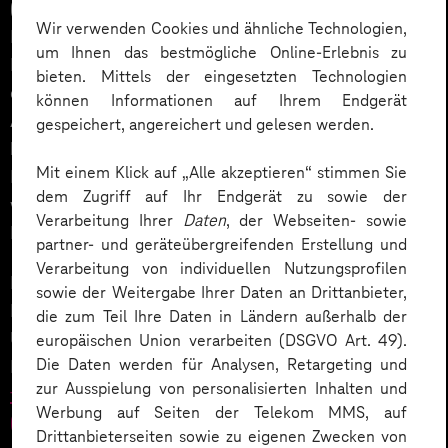
(für lokale Geräte, wie Raspberry Pi oder Handys). Die
Wir verwenden Cookies und ähnliche Technologien,
Leistungsfähigkeit von Ultra liegt etwa 20-25% über
um Ihnen das bestmögliche Online-Erlebnis zu
Pro und 40% über Nano. Die Klassifizierung
bieten. Mittels der eingesetzten Technologien
ermöglicht eine gezielte Anpassung an verschiedene
können Informationen auf Ihrem Endgerät
Anwendungen und Endgeräte, wobei Nano
gespeichert, angereichert und gelesen werden.
kostengünstiger und energieeffizienter ist. Auch
Mit einem Klick auf „Alle akzeptieren“ stimmen Sie
Microsoft 365 ist mit dem Launch von
Copilot
bereits
dem Zugriff auf Ihr Endgerät zu sowie der
weit bezüglich konkreter Angebote und
Verarbeitung Ihrer
Daten
, der Webseiten- sowie
Lizenzmodelle für ihre Produkte.
partner- und geräteübergreifenden Erstellung und
Verarbeitung von individuellen Nutzungsprofilen
In Deutschland zeichnen sich ebenfalls spannende
sowie der Weitergabe Ihrer Daten an Drittanbieter,
Entwicklungen ab. Unternehmen wie
Aleph Alpha
,
die zum Teil Ihre Daten in Ländern außerhalb der
Universitäten wie die
LMU München
und
europäischen Union verarbeiten (DSGVO Art. 49).
Die Daten werden für Analysen, Retargeting und
Forschungseinrichtungen wie das
Fraunhofer Institut
zur Ausspielung von personalisierten Inhalten und
für Intelligente Analyse- und Informationssysteme
Werbung auf Seiten der Telekom MMS, auf
(IAIS)
arbeiten an eigenen KI-Modellen und tragen zur
Drittanbieterseiten sowie zu eigenen Zwecken von