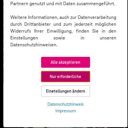
weiteren Diversifizierung und Spezialisierung des KI-
Partnern genutzt und mit Daten zusammengeführt.
Marktes bei. Die Förderung von Open Source
Projekten bspw. basierend auf LLaMA von Meta AI und
Weitere Informationen, auch zur Datenverarbeitung
durch Drittanbieter und zum jederzeit möglichen
die Zusammenarbeit mit etablierten Unternehmen
Widerrufs Ihrer Einwilligung, finden Sie in den
treiben ebenfalls KI-Anwendungen in Deutschland
Einstellungen sowie in unseren
voran. Die Frage nach der digitalen Souveränität und
Datenschutzhinweisen.
der Fähigkeit, KI-Modelle auf europäische Sprachen
und Regulierungsbedingungen anzupassen, gewinnt
Alle akzeptieren
dabei zunehmend an Relevanz.
Nur erforderliche
Einstellungen ändern
Datenschutzhinweis
Impressum