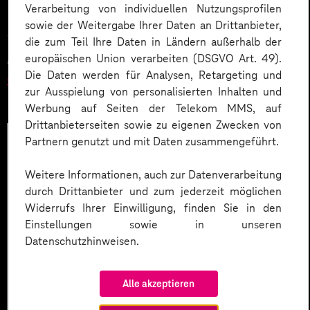
Verarbeitung von individuellen Nutzungsprofilen
Validator:
deutschetelekom.poolv1.near
sowie der Weitergabe Ihrer Daten an Drittanbieter,
die zum Teil Ihre Daten in Ländern außerhalb der
Link zum Validator:
https://nearblocks.io/node-
europäischen Union verarbeiten (DSGVO Art. 49).
Die Daten werden für Analysen, Retargeting und
explorer/deutschetelekom.poolv1.near
zur Ausspielung von personalisierten Inhalten und
Werbung auf Seiten der Telekom MMS, auf
Drittanbieterseiten sowie zu eigenen Zwecken von
Partnern genutzt und mit Daten zusammengeführt.
Weitere Informationen, auch zur Datenverarbeitung
durch Drittanbieter und zum jederzeit möglichen
Widerrufs Ihrer Einwilligung, finden Sie in den
Einstellungen sowie in unseren
Datenschutzhinweisen.
Alle akzeptieren