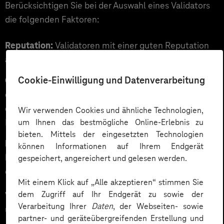
Berücksichtigen Sie bei der Auswahl eines Validators
die folgenden Faktoren:
Reputation:
Validatoren mit einer guten Reputation
auswählen.
Cookie-Einwilligung und Datenverarbeitung
Gebühren:
Einige Validatoren erheben Gebühren für
das Staking. Wählen Sie einen Validator mit Gebühren,
die für Sie akzeptabel sind. Die durchschnittliche
Wir verwenden Cookies und ähnliche Technologien,
Kommissionsgebühr beträgt 7 Prozent.
um Ihnen das bestmögliche Online-Erlebnis zu
bieten. Mittels der eingesetzten Technologien
Betriebszeit:
Wählen Sie einen Validator mit einer
können Informationen auf Ihrem Endgerät
hohen Betriebszeit. Das bedeutet, dass der Validator
gespeichert, angereichert und gelesen werden.
die meiste Zeit online und verfügbar ist.
Mit einem Klick auf „Alle akzeptieren“ stimmen Sie
dem Zugriff auf Ihr Endgerät zu sowie der
Wenn Sie mit uns Staken möchten, ist unser Validator
Verarbeitung Ihrer
Daten
, der Webseiten- sowie
unter diesen Angaben zu finden:
partner- und geräteübergreifenden Erstellung und