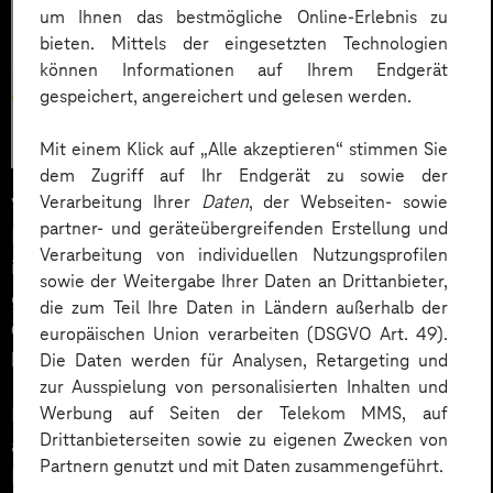
um Ihnen das bestmögliche Online-Erlebnis zu
bieten. Mittels der eingesetzten Technologien
können Informationen auf Ihrem Endgerät
gespeichert, angereichert und gelesen werden.
Mit einem Klick auf „Alle akzeptieren“ stimmen Sie
dem Zugriff auf Ihr Endgerät zu sowie der
Verarbeitung Ihrer
Daten
, der Webseiten- sowie
Vieles hat sich seitdem verändert. So gibt es Sun
partner- und geräteübergreifenden Erstellung und
Microsystems nicht mehr, da das Unternehmen 2010
Verarbeitung von individuellen Nutzungsprofilen
in
Oracle
eingegliedert wurde. Was sich jedoch nicht
sowie der Weitergabe Ihrer Daten an Drittanbieter,
geändert hat, ist die
Expertise der MMS als
die zum Teil Ihre Daten in Ländern außerhalb der
qualifizierter Systemintegrator und
europäischen Union verarbeiten (DSGVO Art. 49).
Lösungsanbieter von Java-Business-Anwendungen
.
Die Daten werden für Analysen, Retargeting und
zur Ausspielung von personalisierten Inhalten und
Werbung auf Seiten der Telekom MMS, auf
Ihr vielfältiges Know-how bringt die MMS von Beginn
Drittanbieterseiten sowie zu eigenen Zwecken von
an auch in den im Jahr 2000 gegründeten
Partnern genutzt und mit Daten zusammengeführt.
Branchenverband “
Silicon Saxony e.V
.” ein. Mit seinen