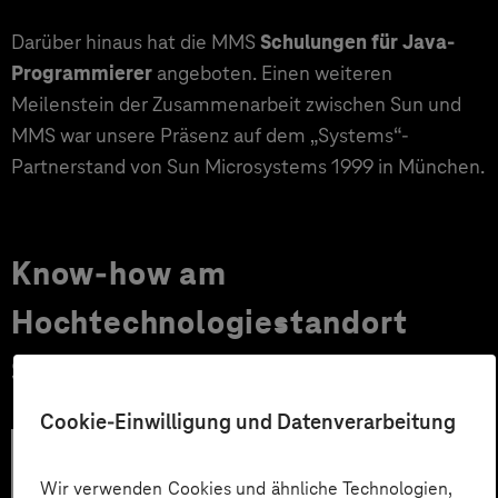
Darüber hinaus hat die MMS
Schulungen für Java-
Programmierer
angeboten. Einen weiteren
Meilenstein der Zusammenarbeit zwischen Sun und
MMS war unsere Präsenz auf dem „Systems“-
Partnerstand von Sun Microsystems 1999 in München.
Know-how am
Hochtechnologiestandort
Silicon Saxony
Cookie-Einwilligung und Datenverarbeitung
Wir verwenden Cookies und ähnliche Technologien,