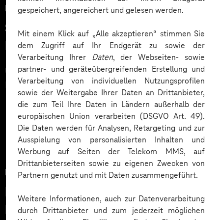
Lösung
gespeichert, angereichert und gelesen werden.
nur so kann eine hohe Produktakzeptanz bei den
State-of-the-Art-Monitoring im
Nutzenden erreicht werden. Vor dem Launch seiner
Mit einem Klick auf „Alle akzeptieren“ stimmen Sie
neuen Lösung war EPLAN daher auf der Suche nach
Bereich Security & Operations
dem Zugriff auf Ihr Endgerät zu sowie der
einer modernen, einfach zu bedienenden Monitoring-
Verarbeitung Ihrer
Daten
, der Webseiten- sowie
Lösung, die genau das möglich macht.
partner- und geräteübergreifenden Erstellung und
Um diese Anforderungen zu erfüllen, führte Telekom
Verarbeitung von individuellen Nutzungsprofilen
MMS eine
stark automatisierte Application
sowie der Weitergabe Ihrer Daten an Drittanbieter,
Performance Monitoring-Lösung auf Basis der SaaS-
die zum Teil Ihre Daten in Ländern außerhalb der
Mehr laden
Lösung Dynatrace
ein. Für die reibungslose
europäischen Union verarbeiten (DSGVO Art. 49).
Einführung und Integration der neuen Lösung wurden
Die Daten werden für Analysen, Retargeting und zur
die Mitarbeiter:innen von EPLAN zudem entsprechend
Ausspielung von personalisierten Inhalten und
Werbung auf Seiten der Telekom MMS, auf
geschult.
Drittanbieterseiten sowie zu eigenen Zwecken von
Dynatrace ist an EPLANs eigenes Monitoring
Nutzen
Partnern genutzt und mit Daten zusammengeführt.
Framework angeschlossen und in den in der
Azure
Monitoring ist mehr als nur
Cloud
betriebenen WebServices eingebettet.
Weitere Informationen, auch zur Datenverarbeitung
Beobachten
Außerdem ist Dynatrace an den SecOps-Bereich von
durch Drittanbieter und zum jederzeit möglichen