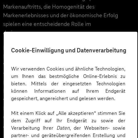
Markenauftritts, die Homogenität des
Markenerlebnisses und der ökonomische Erfolg
spielen eine entscheidende Rolle im
Jurierungsprozess.
Die German Brand Convention fand anlässlich der
Cookie-Einwilligung und Datenverarbeitung
Preisverleihung in der
Verti Music Hall Berlin
statt.
Von der MMS nahm Thomas Richter an der Verleihung
Wir verwenden Cookies und ähnliche Technologien,
teil und von unserem Kunden der KZVB war Barbara
um Ihnen das bestmögliche Online-Erlebnis zu
Kaiser (Leitung Online-Redaktion) anwesend. Im
bieten. Mittels der eingesetzten Technologien
Rahmen der Convention fanden am Nachmittag
können Informationen auf Ihrem Endgerät
gespeichert, angereichert und gelesen werden.
vielen interessante Impulsvorträge großer deutschen
Marken, wie dem DFB, KELOGG oder HARIBO statt
Mit einem Klick auf „Alle akzeptieren“ stimmen Sie
und im Anschluss ging es zum Gala Dinner mit der
dem Zugriff auf Ihr Endgerät zu sowie der
Award Show.
Verarbeitung Ihrer
Daten
, der Webseiten- sowie
partner- und geräteübergreifenden Erstellung und