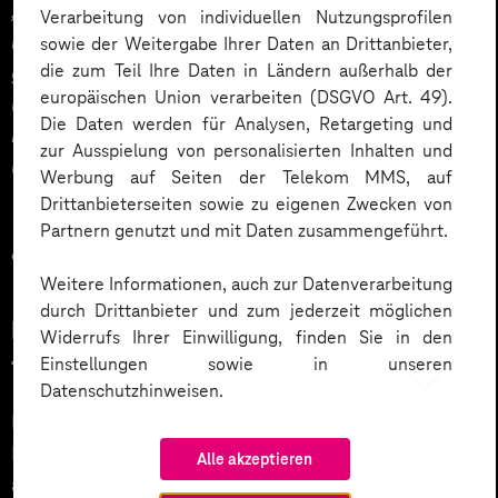
„Erfolgreiche Unternehmen transformieren nicht
Verarbeitung von individuellen Nutzungsprofilen
lediglich singuläre digitale Kanäle, sie betrachten
sowie der Weitergabe Ihrer Daten an Drittanbieter,
die zum Teil Ihre Daten in Ländern außerhalb der
ganzheitlich auch fortlaufend ihr Markenversprechen
europäischen Union verarbeiten (DSGVO Art. 49).
und dessen Inszenierung und passen beides in einem
Die Daten werden für Analysen, Retargeting und
kontinuierlichen Prozess den Erwartungen von Kunden
zur Ausspielung von personalisierten Inhalten und
und Nutzern an.“
Werbung auf Seiten der Telekom MMS, auf
Drittanbieterseiten sowie zu eigenen Zwecken von
Thomas Richter, Head of Brand & UX and Architecture
Partnern genutzt und mit Daten zusammengeführt.
& Development
Weitere Informationen, auch zur Datenverarbeitung
durch Drittanbieter und zum jederzeit möglichen
Neue Website und frisches Markenbild
Widerrufs Ihrer Einwilligung, finden Sie in den
für die KZVB
Einstellungen sowie in unseren
Datenschutzhinweisen.
Die Website der „Kassenzahnärztliche Vereinigung
Bayerns“ ist die zentrale Anlaufstelle für die
Alle akzeptieren
angeschlossenen Ärzt*innen und Praxen und war